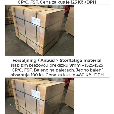
CP/C, FSF. Cena za kus je 125 Kč +DPH
Försäljning / Anbud > Storflatiga material
Nabízím březovou překližku 9mm – 1525-1525
CP/C, FSF. Baleno na paletách. Jedno balení
obsahuje 100 ks. Cena za kus je 480 Kč +DPH