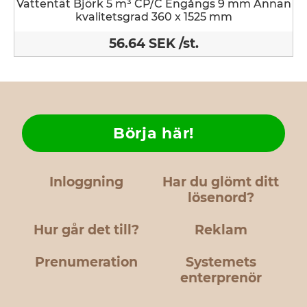
Vattentät Björk 5 m³ CP/C Engångs 9 mm Annan
kvalitetsgrad 360 x 1525 mm
56.64 SEK /st.
Börja här!
Inloggning
Har du glömt ditt
lösenord?
Hur går det till?
Reklam
Prenumeration
Systemets
enterprenör