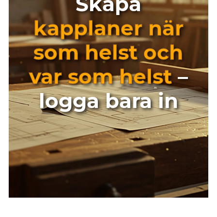
Skapa
kapplaner när
som helst och
var som helst
–
logga bara in