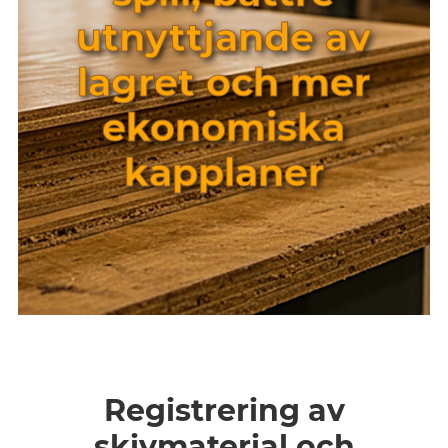
utnyttjande av
lagret och mer
ekonomiska
kapplaner
Registrering av
skivmaterial och