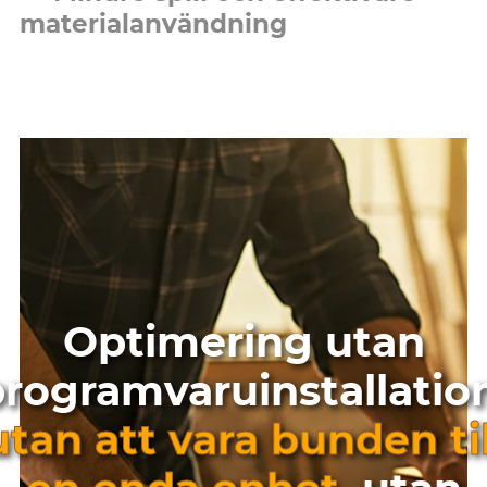
materialanvändning
Optimering utan
rogramvaruinstallatio
utan att vara bunden til