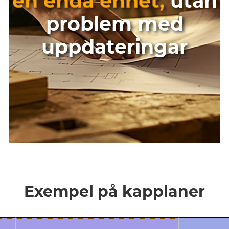
en enda enhet,
utan
problem med
uppdateringar
Exempel på kapplaner