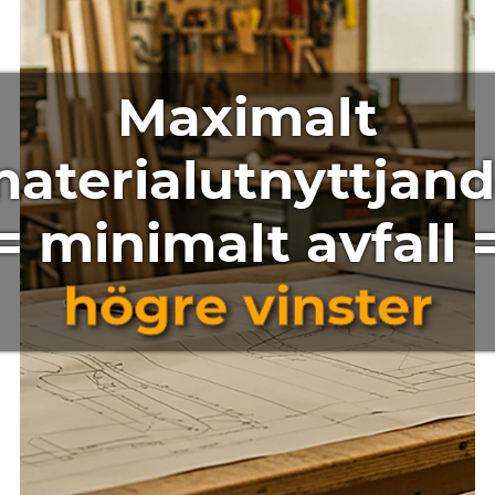
Maximalt
aterialutnyttjan
= minimalt avfall 
högre vinster