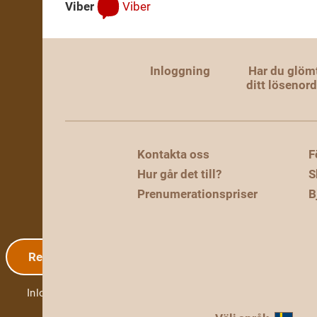
Viber
Viber
Inloggning
Har du glöm
ditt lösenor
Kontakta oss
F
Hur går det till?
S
Prenumerationspriser
B
Registrering
Inloggning