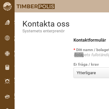
Annonsering
Kontakta oss
Textbaserade annonser
Systemets enterprenör
Annonsering
Kontaktformulär
Internationella annonser
Ditt namn / bolag
OPTI-TIMB
Sågmönster
Er fråga / krav
Träkalkylatorer
WoodProfi
Trävolym med AI
Registrering
Virkeinventering i fält