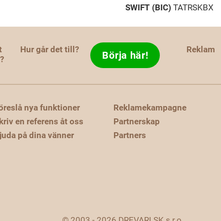
SWIFT (BIC)
TATRSKBX
t
Hur går det till?
Reklam
Börja här!
d?
öreslå nya funktioner
Reklamekampagne
kriv en referens åt oss
Partnerskap
juda på dina vänner
Partners
© 2003 - 2026 DREVARI.SK s.r.o.