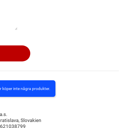
r köper inte några produkter.
.s.
atislava, Slovakien
621038799