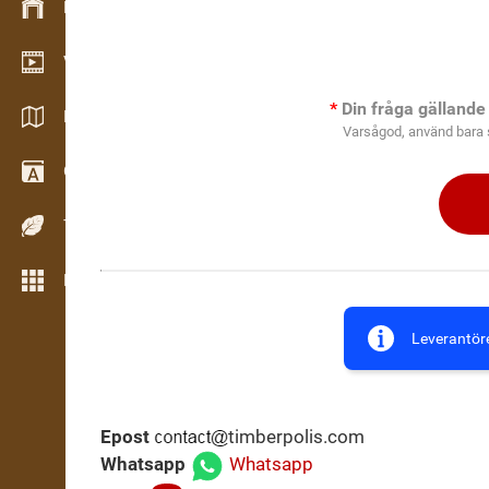
Lagerhantering
Videoshowroom
Din fråga gällande
Kataloger / Broschyrer
Varsågod, använd bara 
Ordbok
Träslag
Fler verktyg
Leverantöre
Epost
timberpolis.com
Whatsapp
Whatsapp