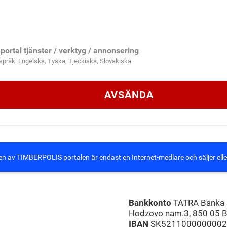
 portal tjänster / verktyg / annonsering
språk: Engelska, Tyska, Tjeckiska, Slovakiska
AVSÄNDA
n av TIMBERPOLIS portalen är endast en Internet-medlare och säljer elle
Bankkonto
TATRA Banka a
Hodzovo nam.3, 850 05 Br
IBAN
SK5211000000002