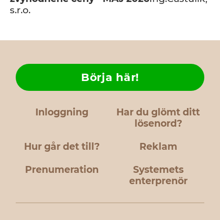
s.r.o.
Börja här!
Inloggning
Har du glömt ditt
lösenord?
Hur går det till?
Reklam
Prenumeration
Systemets
enterprenör