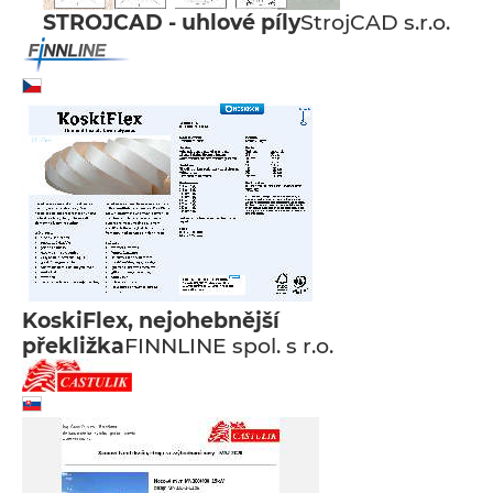
STROJCAD - uhlové píly
StrojCAD s.r.o.
KoskiFlex, nejohebnější
překližka
FINNLINE spol. s r.o.