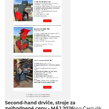
Second-hand drviče, stroje za
zvýhodnené ceny - MÁJ 2026
Ing.Častulík,