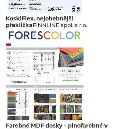
KoskiFlex, nejohebnější
překližka
FINNLINE spol. s r.o.
Farebné MDF dosky – plnofarebné v