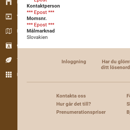
Lagerhantering
Kontaktperson
*** Epost ***
Videoshowroom
Momsnr.
*** Epost ***
Målmarknad
Kataloger / Broschyrer
Slovakien
Ordbok
Träslag
Inloggning
Har du glöm
ditt lösenor
Fler verktyg
Kontakta oss
F
Hur går det till?
S
Prenumerationspriser
B