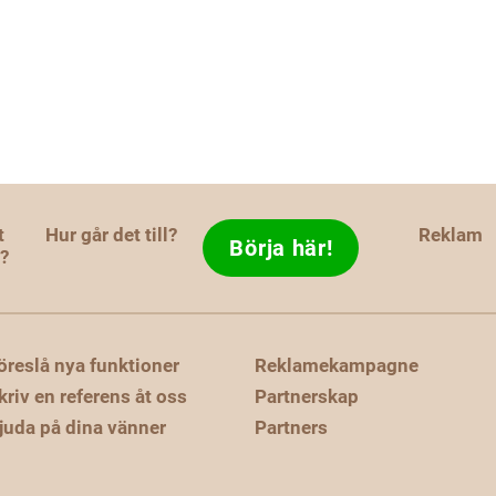
t
Hur går det till?
Reklam
Börja här!
d?
öreslå nya funktioner
Reklamekampagne
kriv en referens åt oss
Partnerskap
juda på dina vänner
Partners