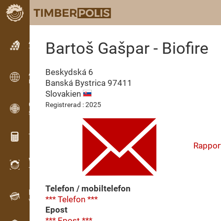
Annonsering
Bartoš Gašpar - Biofire
Textbaserade annonser
Beskydská 6
Annonsering
Banská Bystrica
97411
Internationella annonser
Slovakien
OPTI-TIMB
Registrerad : 2025
Sågmönster
Träkalkylatorer
Rappor
WoodProfi
Trävolym med AI
Telefon / mobiltelefon
Registrering
*** Telefon ***
Virkeinventering i fält
Epost
*** Epost ***