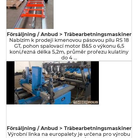
Försäljning / Anbud > Träbearbetningsmaskiner
Nabízím k prodeji kmenovou pásovou pilu RS 18
GT, pohon spalovací motor B&S o výkonu 6,5
koní,řezná délka 5,2m, průměr prořezu kulatiny
do 4 …
Försäljning / Anbud > Träbearbetningsmaskiner
Výrobní linka na europalety je určena pro výrobu