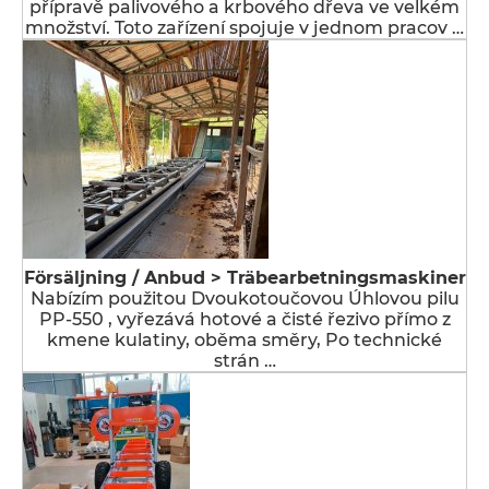
přípravě palivového a krbového dřeva ve velkém
množství. Toto zařízení spojuje v jednom pracov …
Försäljning / Anbud > Träbearbetningsmaskiner
Nabízím použitou Dvoukotoučovou Úhlovou pilu
PP-550 , vyřezává hotové a čisté řezivo přímo z
kmene kulatiny, oběma směry, Po technické
strán …