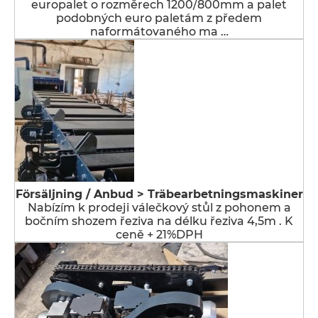
europalet o rozměrech 1200/800mm a palet
podobných euro paletám z předem
naformátovaného ma …
Försäljning / Anbud > Träbearbetningsmaskiner
Nabízím k prodeji válečkový stůl z pohonem a
bočním shozem řeziva na délku řeziva 4,5m . K
ceně + 21%DPH