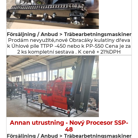
Försäljning / Anbud > Träbearbetningsmaskiner
Prodám nevyužité,nové Obracáky kulatiny dřeva
k Úhlové pile TTPP -450 nebo k PP-550 Cena je za
2 ks kompletní sestava . K ceně + 21%DPH
Annan utrustning - Nový Procesor SSP-
48
Försäljning / Anbud > Träbearbetningsmaskiner