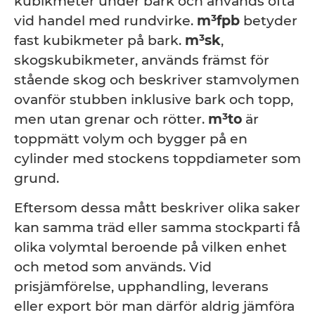
kubikmeter under bark och används ofta
vid handel med rundvirke.
m³fpb
betyder
fast kubikmeter på bark.
m³sk
,
skogskubikmeter, används främst för
stående skog och beskriver stamvolymen
ovanför stubben inklusive bark och topp,
men utan grenar och rötter.
m³to
är
toppmätt volym och bygger på en
cylinder med stockens toppdiameter som
grund.
Eftersom dessa mått beskriver olika saker
kan samma träd eller samma stockparti få
olika volymtal beroende på vilken enhet
och metod som används. Vid
prisjämförelse, upphandling, leverans
eller export bör man därför aldrig jämföra