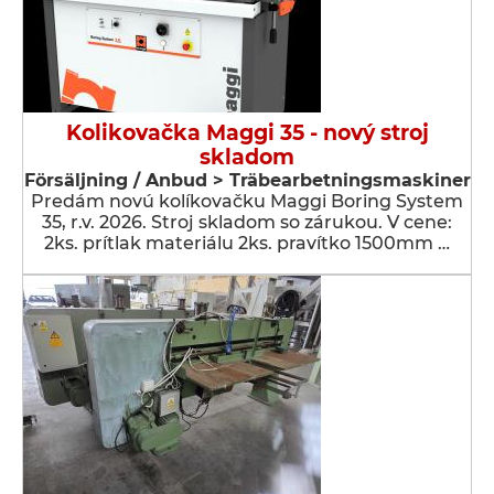
Kolikovačka Maggi 35 - nový stroj
skladom
Försäljning / Anbud > Träbearbetningsmaskiner
Predám novú kolíkovačku Maggi Boring System
35, r.v. 2026. Stroj skladom so zárukou. V cene:
2ks. prítlak materiálu 2ks. pravítko 1500mm …