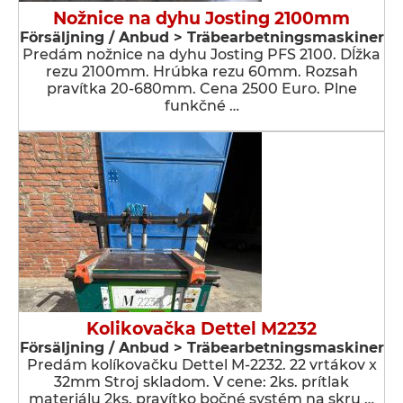
Nožnice na dyhu Josting 2100mm
Försäljning / Anbud > Träbearbetningsmaskiner
Predám nožnice na dyhu Josting PFS 2100. Dĺžka
rezu 2100mm. Hrúbka rezu 60mm. Rozsah
pravítka 20-680mm. Cena 2500 Euro. Plne
funkčné …
Kolikovačka Dettel M2232
Försäljning / Anbud > Träbearbetningsmaskiner
Predám kolíkovačku Dettel M-2232. 22 vrtákov x
32mm Stroj skladom. V cene: 2ks. prítlak
materiálu 2ks. pravítko bočné systém na skru …