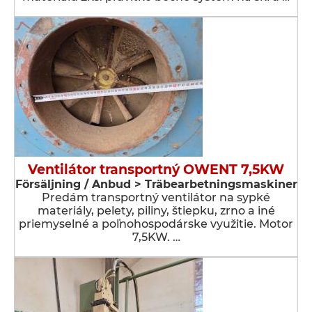
Ventilátor transportný OWENT 7,5KW
Försäljning / Anbud > Träbearbetningsmaskiner
Predám transportný ventilátor na sypké
materiály, pelety, piliny, štiepku, zrno a iné
priemyselné a poľnohospodárske využitie. Motor
7,5KW. …