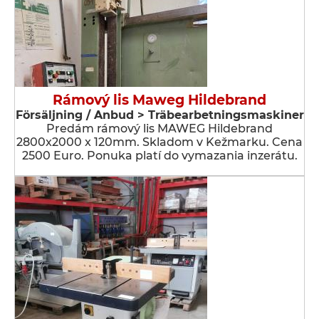
Rámový lis Maweg Hildebrand
Försäljning / Anbud > Träbearbetningsmaskiner
Predám rámový lis MAWEG Hildebrand
2800x2000 x 120mm. Skladom v Kežmarku. Cena
2500 Euro. Ponuka platí do vymazania inzerátu.