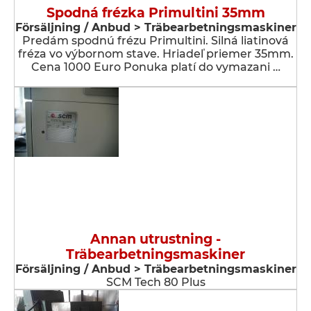
Spodná frézka Primultini 35mm
Försäljning / Anbud > Träbearbetningsmaskiner
Predám spodnú frézu Primultini. Silná liatinová
fréza vo výbornom stave. Hriadeľ priemer 35mm.
Cena 1000 Euro Ponuka platí do vymazani …
Annan utrustning -
Träbearbetningsmaskiner
Försäljning / Anbud > Träbearbetningsmaskiner
SCM Tech 80 Plus