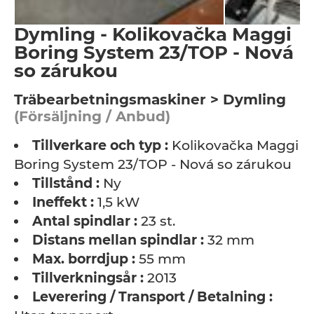
Dymling - Kolikovačka Maggi
Boring System 23/TOP - Nová
so zárukou
Träbearbetningsmaskiner > Dymling
(Försäljning / Anbud)
Tillverkare och typ :
Kolikovačka Maggi
Boring System 23/TOP - Nová so zárukou
Tillstånd :
Ny
Ineffekt :
1,5 kW
Antal spindlar :
23 st.
Distans mellan spindlar :
32 mm
Max. borrdjup :
55 mm
Tillverkningsår :
2013
Leverering / Transport / Betalning :