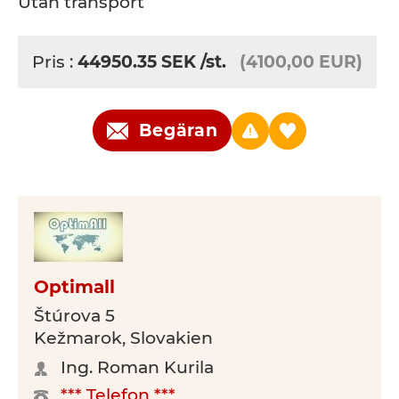
Utan transport
Pris :
44950.35
SEK
/st.
(4100,00 EUR)
Begäran
Optimall
Štúrova 5
Kežmarok, Slovakien
Ing. Roman Kurila
*** Telefon ***