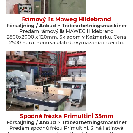
Rámový lis Maweg Hildebrand
Försäljning / Anbud > Träbearbetningsmaskiner
Predám rámový lis MAWEG Hildebrand
2800x2000 x 120mm. Skladom v Kežmarku. Cena
2500 Euro. Ponuka platí do vymazania inzerátu.
Spodná frézka Primultini 35mm
Försäljning / Anbud > Träbearbetningsmaskiner
Predám spodnú frézu Primultini. Silná liatinová