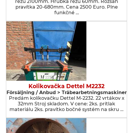
rezu 2100mm. Hrúbka rezu 60mm. Rozsah
pravítka 20-680mm. Cena 2500 Euro. Plne
funkčné …
Kolikovačka Dettel M2232
Försäljning / Anbud > Träbearbetningsmaskiner
Predám kolíkovačku Dettel M-2232. 22 vrtákov x
32mm Stroj skladom. V cene: 2ks. prítlak
materiálu 2ks. pravítko bočné systém na skru …