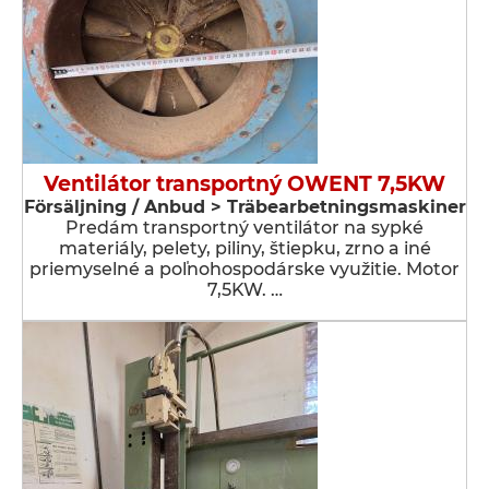
Ventilátor transportný OWENT 7,5KW
Försäljning / Anbud > Träbearbetningsmaskiner
Predám transportný ventilátor na sypké
materiály, pelety, piliny, štiepku, zrno a iné
priemyselné a poľnohospodárske využitie. Motor
7,5KW. …