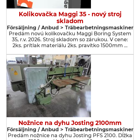
Kolikovačka Maggi 35 - nový stroj
skladom
Försäljning / Anbud > Träbearbetningsmaskiner
Predám novú kolíkovačku Maggi Boring System
35, r.v. 2026. Stroj skladom so zárukou. V cene:
2ks. prítlak materiálu 2ks. pravítko 1500mm …
Nožnice na dyhu Josting 2100mm
Försäljning / Anbud > Träbearbetningsmaskiner
Predám nožnice na dyhu Josting PFS 2100. Dĺžka