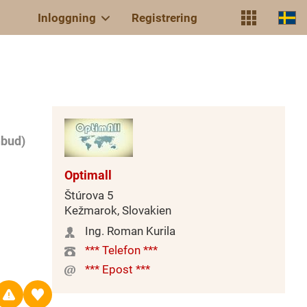
Inloggning
Registrering
nbud)
Optimall
Štúrova 5
Kežmarok, Slovakien
Ing. Roman Kurila
*** Telefon ***
*** Epost ***