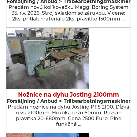
Försäljning / Anbud > Träbearbetningsmaskiner
Predám novú kolíkovačku Maggi Boring System
35, r.v. 2026. Stroj skladom so zárukou. V cene:
2ks. prítlak materiálu 2ks. pravítko 1500mm …
Nožnice na dyhu Josting 2100mm
Försäljning / Anbud > Träbearbetningsmaskiner
Predám nožnice na dyhu Josting PFS 2100. Dĺžka
rezu 2100mm. Hrúbka rezu 60mm. Rozsah
pravítka 20-680mm. Cena 2500 Euro. Plne
funkčné …