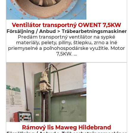
Ventilátor transportný OWENT 7,5KW
Försäljning / Anbud > Träbearbetningsmaskiner
Predám transportný ventilátor na sypké
materiály, pelety, piliny, štiepku, zrno a iné
priemyselné a poľnohospodárske využitie. Motor
7,5KW. …
Rámový lis Maweg Hildebrand