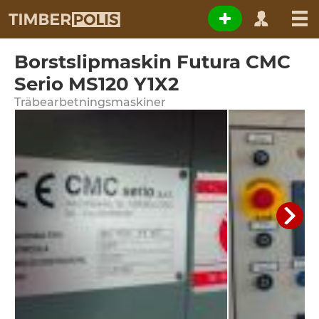
Borstslipmaskin Futura CMC
Serio MS120 Y1X2
Träbearbetningsmaskiner