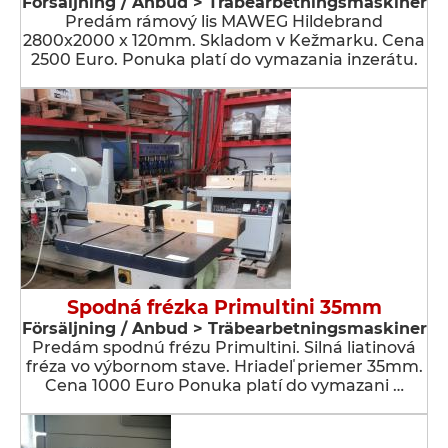
Försäljning / Anbud > Träbearbetningsmaskiner
Predám rámový lis MAWEG Hildebrand
2800x2000 x 120mm. Skladom v Kežmarku. Cena
2500 Euro. Ponuka platí do vymazania inzerátu.
Spodná frézka Primultini 35mm
Försäljning / Anbud > Träbearbetningsmaskiner
Predám spodnú frézu Primultini. Silná liatinová
fréza vo výbornom stave. Hriadeľ priemer 35mm.
Cena 1000 Euro Ponuka platí do vymazani …