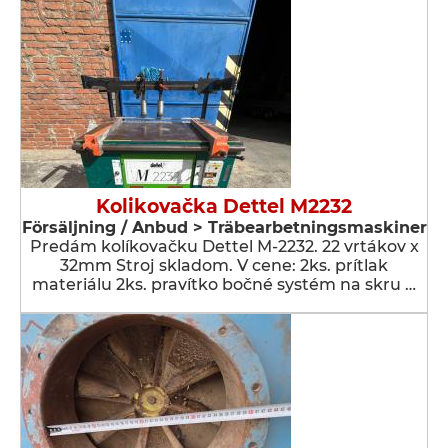
Kolikovačka Dettel M2232
Försäljning / Anbud > Träbearbetningsmaskiner
Predám kolíkovačku Dettel M-2232. 22 vrtákov x
32mm Stroj skladom. V cene: 2ks. prítlak
materiálu 2ks. pravítko bočné systém na skru …