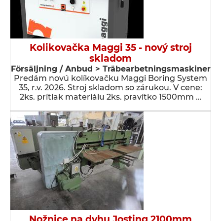
Kolikovačka Maggi 35 - nový stroj
skladom
Försäljning / Anbud > Träbearbetningsmaskiner
Predám novú kolíkovačku Maggi Boring System
35, r.v. 2026. Stroj skladom so zárukou. V cene:
2ks. prítlak materiálu 2ks. pravítko 1500mm …
Nožnice na dyhu Josting 2100mm