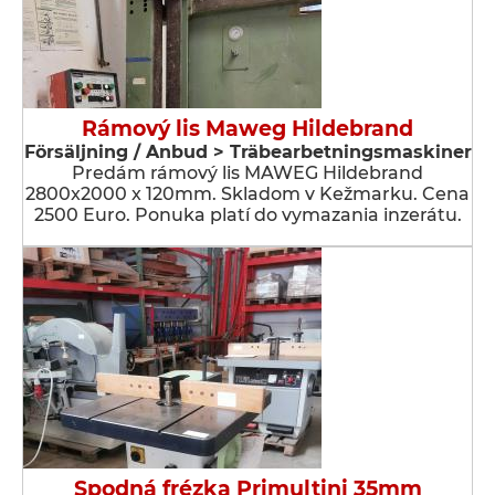
Rámový lis Maweg Hildebrand
Försäljning / Anbud > Träbearbetningsmaskiner
Predám rámový lis MAWEG Hildebrand
2800x2000 x 120mm. Skladom v Kežmarku. Cena
2500 Euro. Ponuka platí do vymazania inzerátu.
Spodná frézka Primultini 35mm