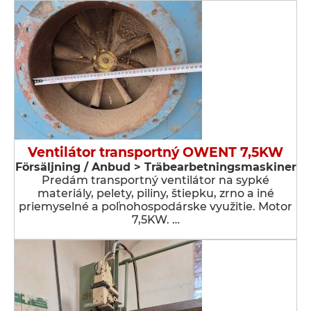
Ventilátor transportný OWENT 7,5KW
Försäljning / Anbud > Träbearbetningsmaskiner
Predám transportný ventilátor na sypké
materiály, pelety, piliny, štiepku, zrno a iné
priemyselné a poľnohospodárske využitie. Motor
7,5KW. …