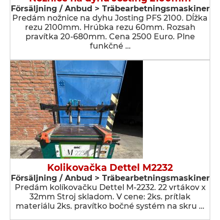
Försäljning / Anbud > Träbearbetningsmaskiner
Predám nožnice na dyhu Josting PFS 2100. Dĺžka
rezu 2100mm. Hrúbka rezu 60mm. Rozsah
pravítka 20-680mm. Cena 2500 Euro. Plne
funkčné …
Kolikovačka Dettel M2232
Försäljning / Anbud > Träbearbetningsmaskiner
Predám kolíkovačku Dettel M-2232. 22 vrtákov x
32mm Stroj skladom. V cene: 2ks. prítlak
materiálu 2ks. pravítko bočné systém na skru …