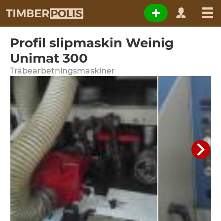
Profil slipmaskin Weinig
Unimat 300
Träbearbetningsmaskiner