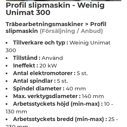
Profil slipmaskin - Weinig
Unimat 300
Träbearbetningsmaskiner > Profil
slipmaskin
(Försäljning / Anbud)
Tillverkare och typ :
Weinig Unimat
300
Tillstånd :
Använd
Ineffekt :
20 kW
Antal elektromotorer :
5 st.
Antal spindlar :
5 st.
Spindel diameter :
40 mm
Max. verktygsdiameter :
140 mm
Arbetsstyckets höjd (min-max) :
10 -
130 mm
Arbetsstyckets bredd (min-max) :
25 -
230 mm