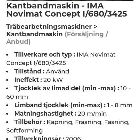
Kantbandmaskin - IMA
Novimat Concept I/680/3425
Träbearbetningsmaskiner >
Kantbandmaskin
(Försäljning /
Anbud)
Tillverkare och typ :
IMA Novimat
Concept I/680/3425
Tillstånd :
Använd
Ineffekt :
20 kW
Tjocklek av limad del (min -max) :
10 -
60 mm
Limband tjocklek (min-max) :
1 - 8 mm
Matningshastighet :
20 m/min
Tillbehör :
Kapning, Fräsning, Fasning,
Softforming
Tillverkningsår :
2006