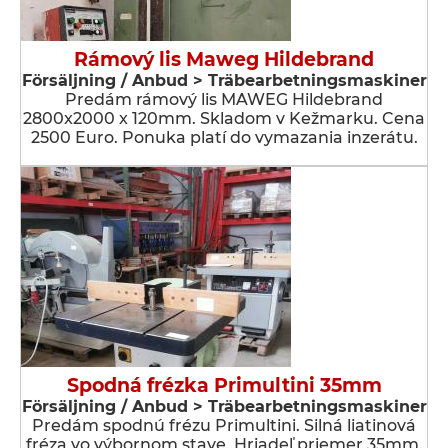
Rámový lis Maweg Hildebrand
Försäljning / Anbud > Träbearbetningsmaskiner
Predám rámový lis MAWEG Hildebrand
2800x2000 x 120mm. Skladom v Kežmarku. Cena
2500 Euro. Ponuka platí do vymazania inzerátu.
Spodná frézka Primultini 35mm
Försäljning / Anbud > Träbearbetningsmaskiner
Predám spodnú frézu Primultini. Silná liatinová
fréza vo výbornom stave. Hriadeľ priemer 35mm.