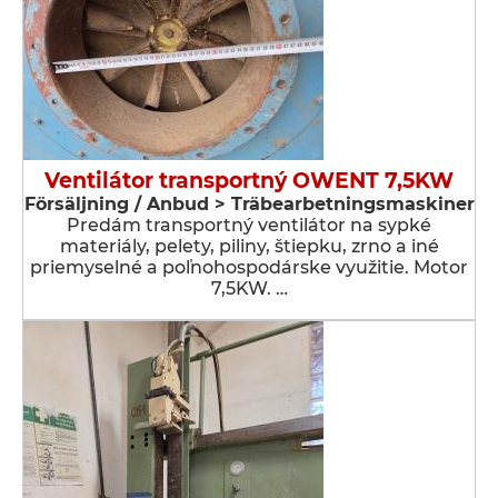
Ventilátor transportný OWENT 7,5KW
Försäljning / Anbud > Träbearbetningsmaskiner
Predám transportný ventilátor na sypké
materiály, pelety, piliny, štiepku, zrno a iné
priemyselné a poľnohospodárske využitie. Motor
7,5KW. …