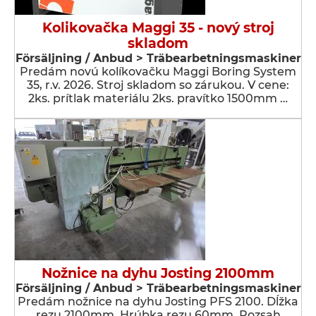
Kolikovačka Maggi 35 - nový stroj
skladom
Försäljning / Anbud > Träbearbetningsmaskiner
Predám novú kolíkovačku Maggi Boring System
35, r.v. 2026. Stroj skladom so zárukou. V cene:
2ks. prítlak materiálu 2ks. pravítko 1500mm …
Nožnice na dyhu Josting 2100mm
Försäljning / Anbud > Träbearbetningsmaskiner
Predám nožnice na dyhu Josting PFS 2100. Dĺžka
rezu 2100mm. Hrúbka rezu 60mm. Rozsah