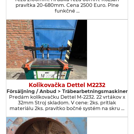
pravítka 20-680mm. Cena 2500 Euro. Plne
funkčné …
Kolikovačka Dettel M2232
Försäljning / Anbud > Träbearbetningsmaskiner
Predám kolíkovačku Dettel M-2232. 22 vrtákov x
32mm Stroj skladom. V cene: 2ks. prítlak
materiálu 2ks. pravítko bočné systém na skru …