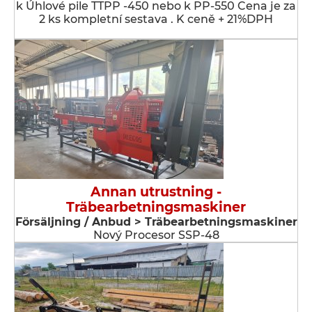
k Úhlové pile TTPP -450 nebo k PP-550 Cena je za
2 ks kompletní sestava . K ceně + 21%DPH
Annan utrustning -
Träbearbetningsmaskiner
Försäljning / Anbud > Träbearbetningsmaskiner
Nový Procesor SSP-48