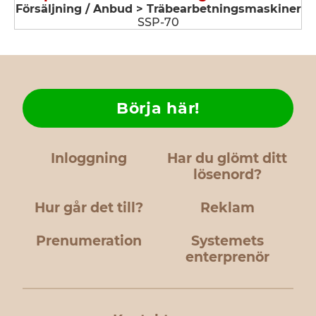
Försäljning / Anbud > Träbearbetningsmaskiner
SSP-70
Börja här!
Inloggning
Har du glömt ditt
lösenord?
Hur går det till?
Reklam
Prenumeration
Systemets
enterprenör