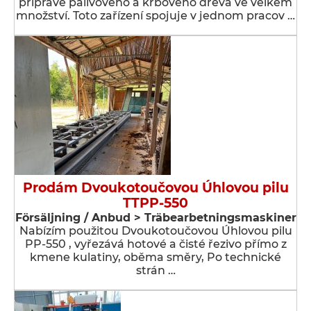
přípravě palivového a krbového dřeva ve velkém
množství. Toto zařízení spojuje v jednom pracov …
Prodám Dvoukotoučovou Úhlovou pilu
TTPP-550
Försäljning / Anbud > Träbearbetningsmaskiner
Nabízím použitou Dvoukotoučovou Úhlovou pilu
PP-550 , vyřezává hotové a čisté řezivo přímo z
kmene kulatiny, oběma směry, Po technické
strán …