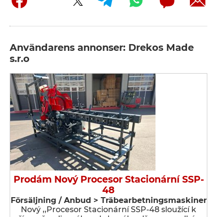
Användarens annonser: Drekos Made
s.r.o
Prodám Nový Procesor Stacionární SSP-
48
Försäljning / Anbud > Träbearbetningsmaskiner
Nový ,,Procesor Stacionární SSP-48 sloužící k