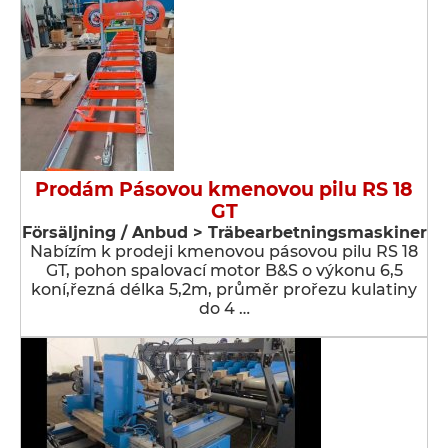
Prodám Pásovou kmenovou pilu RS 18
GT
Försäljning / Anbud > Träbearbetningsmaskiner
Nabízím k prodeji kmenovou pásovou pilu RS 18
GT, pohon spalovací motor B&S o výkonu 6,5
koní,řezná délka 5,2m, průměr prořezu kulatiny
do 4 …