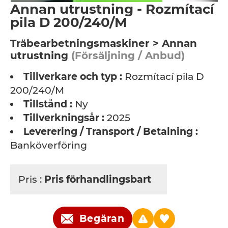
Annan utrustning - Rozmítací
pila D 200/240/M
Träbearbetningsmaskiner > Annan
utrustning
(Försäljning / Anbud)
Tillverkare och typ :
Rozmítací pila D
200/240/M
Tillstånd :
Ny
Tillverkningsår :
2025
Leverering / Transport / Betalning :
Banköverföring
Pris :
Pris förhandlingsbart
Begäran