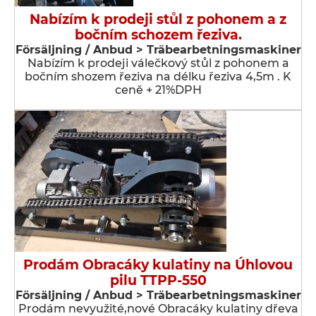
Nabízím k prodeji stůl z pohonem a z
bočním schozem řeziva.
Försäljning / Anbud > Träbearbetningsmaskiner
Nabízím k prodeji válečkový stůl z pohonem a
bočním shozem řeziva na délku řeziva 4,5m . K
ceně + 21%DPH
Prodám Obracáky kulatiny na Úhlovou
pilu TTPP-550
Försäljning / Anbud > Träbearbetningsmaskiner
Prodám nevyužité,nové Obracáky kulatiny dřeva