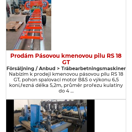
Prodám Pásovou kmenovou pilu RS 18
GT
Försäljning / Anbud > Träbearbetningsmaskiner
Nabízím k prodeji kmenovou pásovou pilu RS 18
GT, pohon spalovací motor B&S o výkonu 6,5
koní,řezná délka 5,2m, průměr prořezu kulatiny
do 4 …