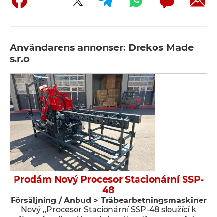
Användarens annonser: Drekos Made
s.r.o
Prodám Nový Procesor Stacionární SSP-
48
Försäljning / Anbud > Träbearbetningsmaskiner
Nový ,,Procesor Stacionární SSP-48 sloužící k