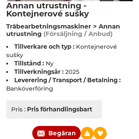
Annan utrustning -
Kontejnerové sušky
Träbearbetningsmaskiner > Annan
utrustning
(Försäljning / Anbud)
Tillverkare och typ :
Kontejnerové
sušky
Tillstånd :
Ny
Tillverkningsår :
2025
Leverering / Transport / Betalning :
Banköverföring
Pris :
Pris förhandlingsbart
Begäran