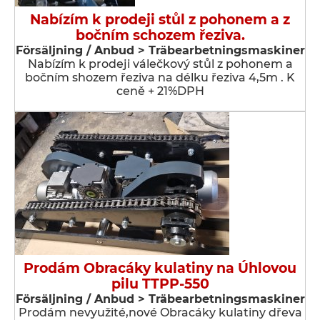
Nabízím k prodeji stůl z pohonem a z
bočním schozem řeziva.
Försäljning / Anbud > Träbearbetningsmaskiner
Nabízím k prodeji válečkový stůl z pohonem a
bočním shozem řeziva na délku řeziva 4,5m . K
ceně + 21%DPH
Prodám Obracáky kulatiny na Úhlovou
pilu TTPP-550
Försäljning / Anbud > Träbearbetningsmaskiner
Prodám nevyužité,nové Obracáky kulatiny dřeva