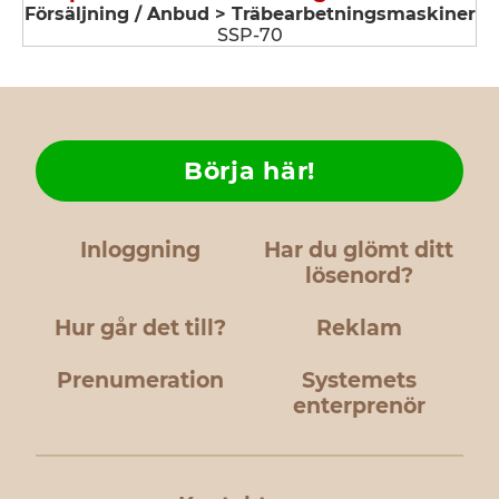
Försäljning / Anbud > Träbearbetningsmaskiner
SSP-70
Börja här!
Inloggning
Har du glömt ditt
lösenord?
Hur går det till?
Reklam
Prenumeration
Systemets
enterprenör