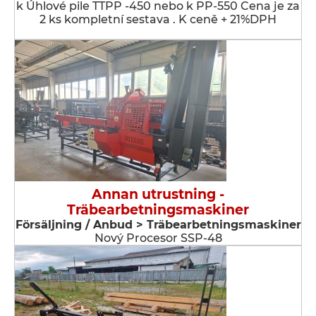
k Úhlové pile TTPP -450 nebo k PP-550 Cena je za
2 ks kompletní sestava . K ceně + 21%DPH
Annan utrustning -
Träbearbetningsmaskiner
Försäljning / Anbud > Träbearbetningsmaskiner
Nový Procesor SSP-48