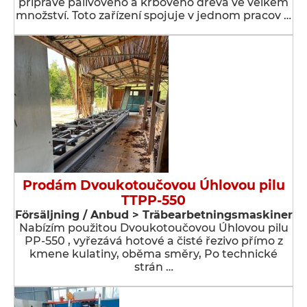
přípravě palivového a krbového dřeva ve velkém
množství. Toto zařízení spojuje v jednom pracov …
Prodám Dvoukotoučovou Úhlovou pilu
TTPP-550
Försäljning / Anbud > Träbearbetningsmaskiner
Nabízím použitou Dvoukotoučovou Úhlovou pilu
PP-550 , vyřezává hotové a čisté řezivo přímo z
kmene kulatiny, oběma směry, Po technické
strán …