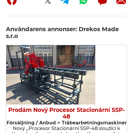
Användarens annonser: Drekos Made
s.r.o
Prodám Nový Procesor Stacionární SSP-
48
Försäljning / Anbud > Träbearbetningsmaskiner
Nový ,,Procesor Stacionární SSP-48 sloužící k