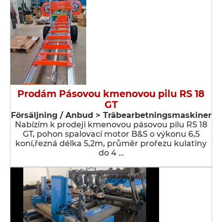
Prodám Pásovou kmenovou pilu RS 18
GT
Försäljning / Anbud > Träbearbetningsmaskiner
Nabízím k prodeji kmenovou pásovou pilu RS 18
GT, pohon spalovací motor B&S o výkonu 6,5
koní,řezná délka 5,2m, průměr prořezu kulatiny
do 4 …