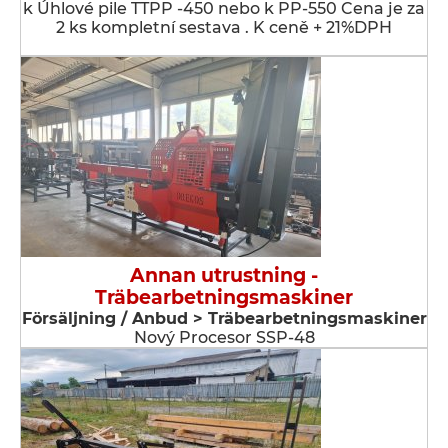
k Úhlové pile TTPP -450 nebo k PP-550 Cena je za
2 ks kompletní sestava . K ceně + 21%DPH
Annan utrustning -
Träbearbetningsmaskiner
Försäljning / Anbud > Träbearbetningsmaskiner
Nový Procesor SSP-48