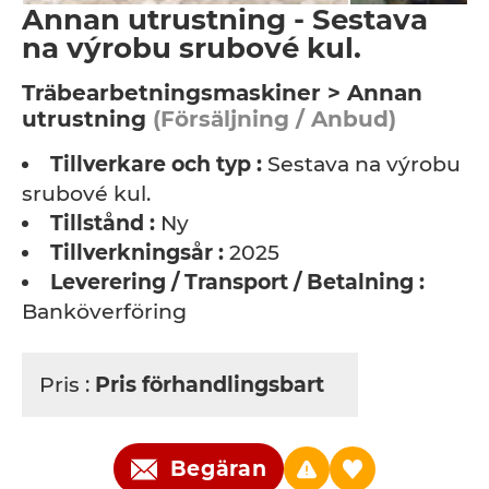
Annan utrustning - Sestava
na výrobu srubové kul.
Träbearbetningsmaskiner > Annan
utrustning
(Försäljning / Anbud)
Tillverkare och typ :
Sestava na výrobu
srubové kul.
Tillstånd :
Ny
Tillverkningsår :
2025
Leverering / Transport / Betalning :
Banköverföring
Pris :
Pris förhandlingsbart
Begäran