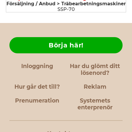
Försäljning / Anbud > Träbearbetningsmaskiner
SSP-70
Börja här!
Inloggning
Har du glömt ditt
lösenord?
Hur går det till?
Reklam
Prenumeration
Systemets
enterprenör