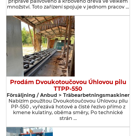
přípravě palivového a krbového dřeva ve velkém
množství. Toto zařízení spojuje v jednom pracov …
Prodám Dvoukotoučovou Úhlovou pilu
TTPP-550
Försäljning / Anbud > Träbearbetningsmaskiner
Nabízím použitou Dvoukotoučovou Úhlovou pilu
PP-550 , vyřezává hotové a čisté řezivo přímo z
kmene kulatiny, oběma směry, Po technické
strán …