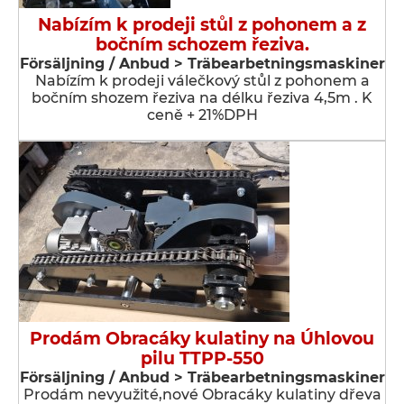
Nabízím k prodeji stůl z pohonem a z
bočním schozem řeziva.
Försäljning / Anbud > Träbearbetningsmaskiner
Nabízím k prodeji válečkový stůl z pohonem a
bočním shozem řeziva na délku řeziva 4,5m . K
ceně + 21%DPH
Prodám Obracáky kulatiny na Úhlovou
pilu TTPP-550
Försäljning / Anbud > Träbearbetningsmaskiner
Prodám nevyužité,nové Obracáky kulatiny dřeva