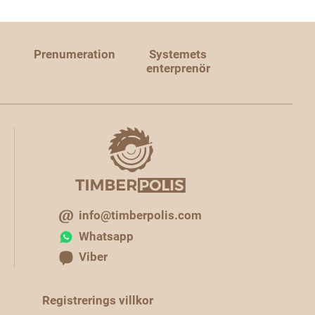
Prenumeration
Systemets
enterprenör
info@timberpolis.com
Whatsapp
Viber
Registrerings villkor