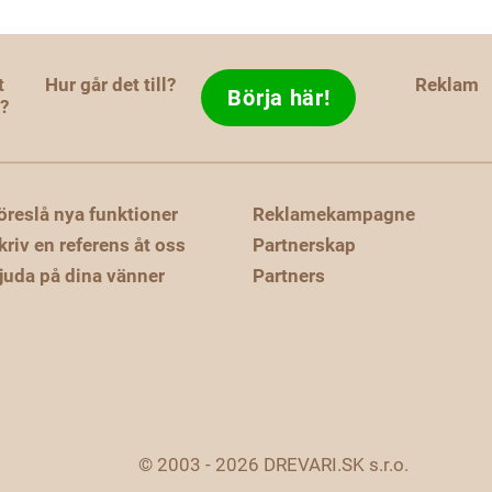
t
Hur går det till?
Reklam
Börja här!
d?
öreslå nya funktioner
Reklamekampagne
kriv en referens åt oss
Partnerskap
juda på dina vänner
Partners
© 2003 - 2026 DREVARI.SK s.r.o.