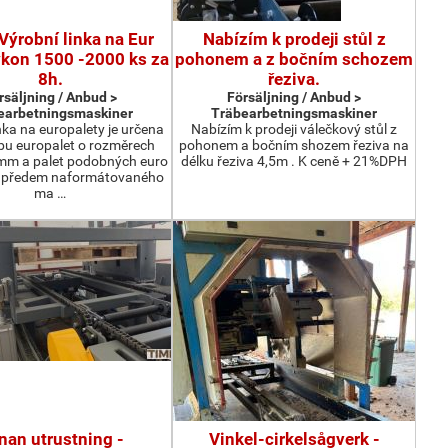
Výrobní linka na Eur
Nabízím k prodeji stůl z
ýkon 1500 -2000 ks za
pohonem a z bočním schozem
8h.
řeziva.
rsäljning / Anbud >
Försäljning / Anbud >
earbetningsmaskiner
Träbearbetningsmaskiner
nka na europalety je určena
Nabízím k prodeji válečkový stůl z
bu europalet o rozměrech
pohonem a bočním shozem řeziva na
m a palet podobných euro
délku řeziva 4,5m . K ceně + 21%DPH
z předem naformátovaného
ma …
nan utrustning -
Vinkel-cirkelsågverk -