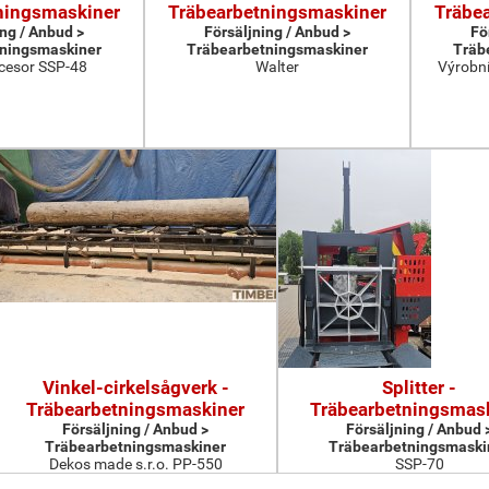
ningsmaskiner
Träbearbetningsmaskiner
Träbe
ing / Anbud >
Försäljning / Anbud >
Fö
ningsmaskiner
Träbearbetningsmaskiner
Träb
cesor SSP-48
Walter
Výrobní
Vinkel-cirkelsågverk -
Splitter -
Träbearbetningsmaskiner
Träbearbetningsmas
Försäljning / Anbud >
Försäljning / Anbud 
Träbearbetningsmaskiner
Träbearbetningsmaski
Dekos made s.r.o. PP-550
SSP-70