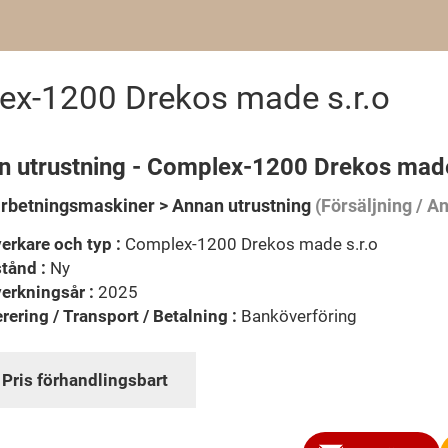
ex-1200 Drekos made s.r.o
n utrustning - Complex-1200 Drekos made
rbetningsmaskiner > Annan utrustning
(Försäljning / A
verkare och typ :
Complex-1200 Drekos made s.r.o
stånd :
Ny
verkningsår :
2025
rering / Transport / Betalning :
Banköverföring
:
Pris förhandlingsbart