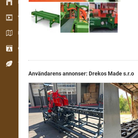
Lagerhantering
Videoshowroom
Kataloger / Broschyrer
Ordbok
Träslag
Användarens annonser: Drekos Made s.r.o