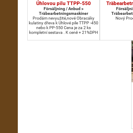
Úhlovou pilu TTPP-550
Träbearbet
Försäljning / Anbud >
Försäljn
Träbearbetningsmaskiner
Träbearbet
Prodám nevyužité,nové Obracáky
Nový Pro
kulatiny dřeva k Úhlové pile TTPP -450
nebo k PP-550 Cena je za 2 ks
kompletní sestava . K ceně + 21%DPH