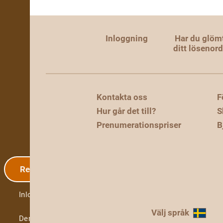
Inloggning
Har du glöm
ditt lösenor
Kontakta oss
F
Hur går det till?
S
Prenumerationspriser
B
Registrering
Inloggning
Välj språk
Demo