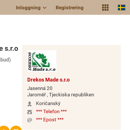
Inloggning
Registrering
 s.r.o
nbud)
Drekos Made s.r.o
Jasenná 20
Jaroměř , Tjeckiska republiken
Koričanský
*** Telefon ***
*** Epost ***