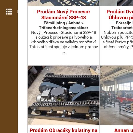
Prodám Nový Procesor
Prodám Dv
Fler verktyg
Stacionární SSP-48
Úhlovou p
Försäljning / Anbud >
Försäljn
Träbearbetningsmaskiner
Träbearbet
Nový ,,Procesor Stacionární SSP-48
Nabízím použit
sloužící k přípravě palivového a
Úhlovou pilu PP-
krbového dřeva ve velkém množství.
a čisté řezivo př
Toto zařízení spojuje v jednom pracov
oběma směry, P
…
Prodám Obracáky kulatiny na
Annan u