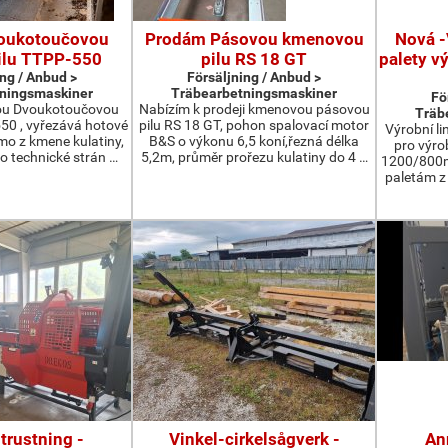
oukotoučovou
Prodám Pásovou kmenovou
Nová -
ilu TTPP-550
pilu RS 18 GT
palety v
ing / Anbud >
Försäljning / Anbud >
ningsmaskiner
Träbearbetningsmaskiner
Fö
ou Dvoukotoučovou
Nabízím k prodeji kmenovou pásovou
Träb
550 , vyřezává hotové
pilu RS 18 GT, pohon spalovací motor
Výrobní li
ímo z kmene kulatiny,
B&S o výkonu 6,5 koní,řezná délka
pro výro
o technické strán …
5,2m, průměr prořezu kulatiny do 4 …
1200/800m
paletám 
trustning -
Vinkel-cirkelsågverk -
An