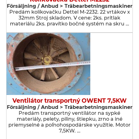
Försäljning / Anbud > Träbearbetningsmaskiner
Predám kolíkovačku Dettel M-2232. 22 vrtákov x
32mm Stroj skladom. V cene: 2ks. prítlak
materiálu 2ks. pravítko bočné systém na skru …
Ventilátor transportný OWENT 7,5KW
Försäljning / Anbud > Träbearbetningsmaskiner
Predám transportný ventilátor na sypké
materiály, pelety, piliny, štiepku, zrno a iné
priemyselné a poľnohospodárske využitie. Motor
7,5KW. …