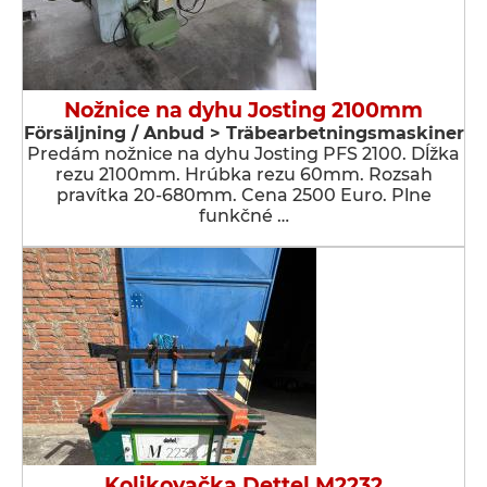
Nožnice na dyhu Josting 2100mm
Försäljning / Anbud > Träbearbetningsmaskiner
Predám nožnice na dyhu Josting PFS 2100. Dĺžka
rezu 2100mm. Hrúbka rezu 60mm. Rozsah
pravítka 20-680mm. Cena 2500 Euro. Plne
funkčné …
Kolikovačka Dettel M2232