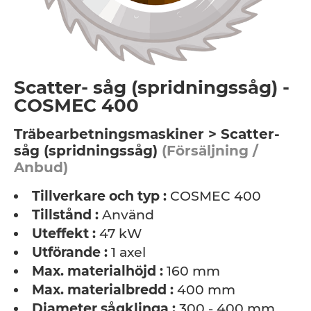
Scatter- såg (spridningssåg) -
COSMEC 400
Träbearbetningsmaskiner > Scatter-
såg (spridningssåg)
(Försäljning /
Anbud)
Tillverkare och typ :
COSMEC 400
Tillstånd :
Använd
Uteffekt :
47 kW
Utförande :
1 axel
Max. materialhöjd :
160 mm
Max. materialbredd :
400 mm
Diameter sågklinga :
300 - 400 mm