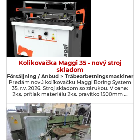
Kolikovačka Maggi 35 - nový stroj
skladom
Försäljning / Anbud > Träbearbetningsmaskiner
Predám novú kolíkovačku Maggi Boring System
35, r.v. 2026. Stroj skladom so zárukou. V cene:
2ks. prítlak materiálu 2ks. pravítko 1500mm …