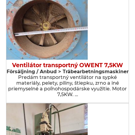
Ventilátor transportný OWENT 7,5KW
Försäljning / Anbud > Träbearbetningsmaskiner
Predám transportný ventilátor na sypké
materiály, pelety, piliny, štiepku, zrno a iné
priemyselné a poľnohospodárske využitie. Motor
7,5KW. …