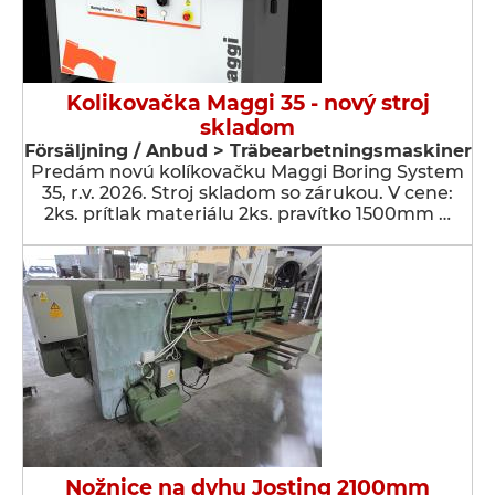
Kolikovačka Maggi 35 - nový stroj
skladom
Försäljning / Anbud > Träbearbetningsmaskiner
Predám novú kolíkovačku Maggi Boring System
35, r.v. 2026. Stroj skladom so zárukou. V cene:
2ks. prítlak materiálu 2ks. pravítko 1500mm …
Nožnice na dyhu Josting 2100mm