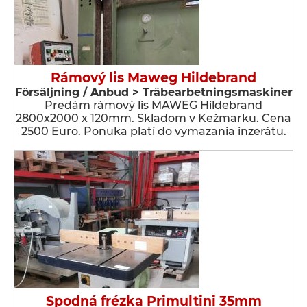
Rámový lis Maweg Hildebrand
Försäljning / Anbud > Träbearbetningsmaskiner
Predám rámový lis MAWEG Hildebrand
2800x2000 x 120mm. Skladom v Kežmarku. Cena
2500 Euro. Ponuka platí do vymazania inzerátu.
Spodná frézka Primultini 35mm