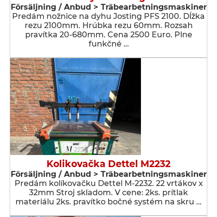
Försäljning / Anbud > Träbearbetningsmaskiner
Predám nožnice na dyhu Josting PFS 2100. Dĺžka
rezu 2100mm. Hrúbka rezu 60mm. Rozsah
pravítka 20-680mm. Cena 2500 Euro. Plne
funkčné …
Kolikovačka Dettel M2232
Försäljning / Anbud > Träbearbetningsmaskiner
Predám kolíkovačku Dettel M-2232. 22 vrtákov x
32mm Stroj skladom. V cene: 2ks. prítlak
materiálu 2ks. pravítko bočné systém na skru …