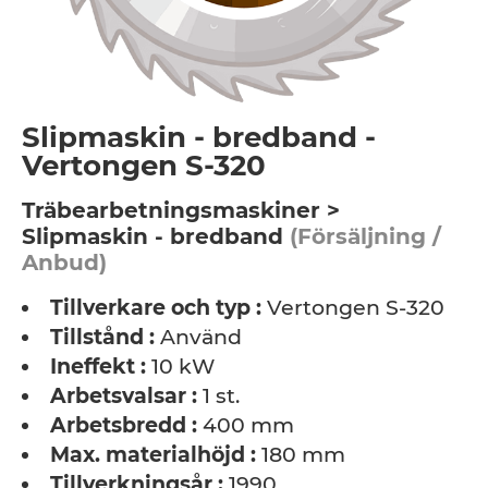
Slipmaskin - bredband -
Vertongen S-320
Träbearbetningsmaskiner >
Slipmaskin - bredband
(Försäljning /
Anbud)
Tillverkare och typ :
Vertongen S-320
Tillstånd :
Använd
Ineffekt :
10 kW
Arbetsvalsar :
1 st.
Arbetsbredd :
400 mm
Max. materialhöjd :
180 mm
Tillverkningsår :
1990