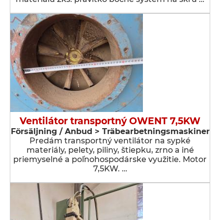
Ventilátor transportný OWENT 7,5KW
Försäljning / Anbud > Träbearbetningsmaskiner
Predám transportný ventilátor na sypké
materiály, pelety, piliny, štiepku, zrno a iné
priemyselné a poľnohospodárske využitie. Motor
7,5KW. …