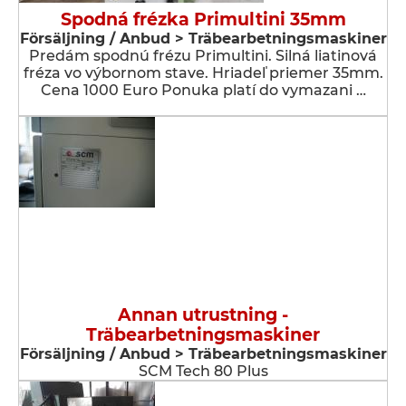
Spodná frézka Primultini 35mm
Försäljning / Anbud > Träbearbetningsmaskiner
Predám spodnú frézu Primultini. Silná liatinová
fréza vo výbornom stave. Hriadeľ priemer 35mm.
Cena 1000 Euro Ponuka platí do vymazani …
Annan utrustning -
Träbearbetningsmaskiner
Försäljning / Anbud > Träbearbetningsmaskiner
SCM Tech 80 Plus