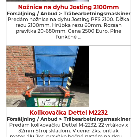
Nožnice na dyhu Josting 2100mm
Försäljning / Anbud > Träbearbetningsmaskiner
Predám nožnice na dyhu Josting PFS 2100. Dĺžka
rezu 2100mm. Hrúbka rezu 60mm. Rozsah
pravítka 20-680mm. Cena 2500 Euro. Plne
funkčné …
Kolikovačka Dettel M2232
Försäljning / Anbud > Träbearbetningsmaskiner
Predám kolíkovačku Dettel M-2232. 22 vrtákov x
32mm Stroj skladom. V cene: 2ks. prítlak
materiálu 2ks. pravítko bočné systém na skru …