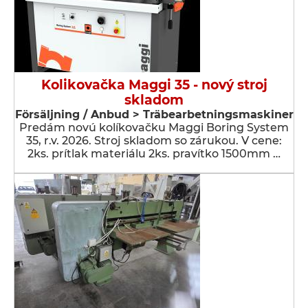
Kolikovačka Maggi 35 - nový stroj
skladom
Försäljning / Anbud > Träbearbetningsmaskiner
Predám novú kolíkovačku Maggi Boring System
35, r.v. 2026. Stroj skladom so zárukou. V cene:
2ks. prítlak materiálu 2ks. pravítko 1500mm …