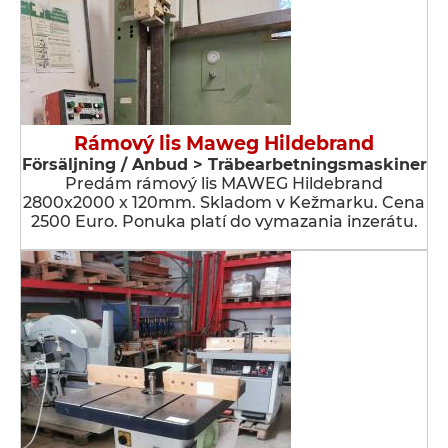
Rámový lis Maweg Hildebrand
Försäljning / Anbud > Träbearbetningsmaskiner
Predám rámový lis MAWEG Hildebrand
2800x2000 x 120mm. Skladom v Kežmarku. Cena
2500 Euro. Ponuka platí do vymazania inzerátu.