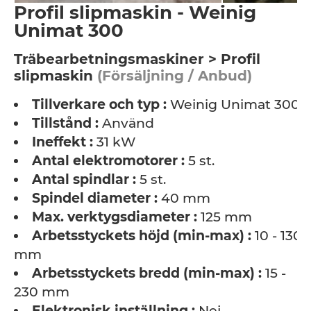
Profil slipmaskin - Weinig
Unimat 300
Träbearbetningsmaskiner > Profil
slipmaskin
(Försäljning / Anbud)
Tillverkare och typ :
Weinig Unimat 300
Tillstånd :
Använd
Ineffekt :
31 kW
Antal elektromotorer :
5 st.
Antal spindlar :
5 st.
Spindel diameter :
40 mm
Max. verktygsdiameter :
125 mm
Arbetsstyckets höjd (min-max) :
10 - 130
mm
Arbetsstyckets bredd (min-max) :
15 -
230 mm
Elektronisk inställning :
Nej