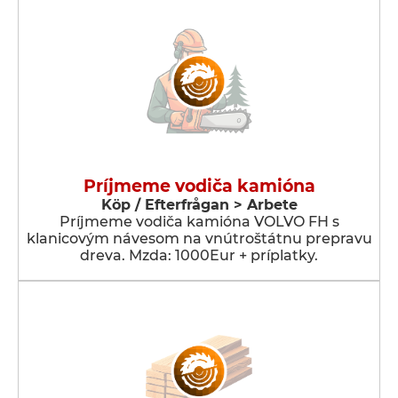
Príjmeme vodiča kamióna
Köp / Efterfrågan > Arbete
Príjmeme vodiča kamióna VOLVO FH s
klanicovým návesom na vnútroštátnu prepravu
dreva. Mzda: 1000Eur + príplatky.