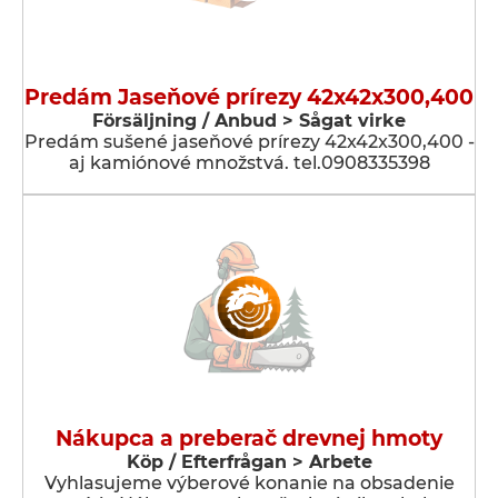
Predám Jaseňové prírezy 42x42x300,400
Försäljning / Anbud > Sågat virke
Predám sušené jaseňové prírezy 42x42x300,400 -
aj kamiónové množstvá. tel.0908335398
Nákupca a preberač drevnej hmoty
Köp / Efterfrågan > Arbete
Vyhlasujeme výberové konanie na obsadenie