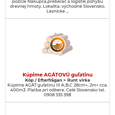
pozície Nákupca,preberač a logistik pohybu
drevnej hmoty. Lokalita: východné Slovensko.
Lesnícke …
Kúpime AGÁTOVÚ guľatinu
Köp / Efterfrågan > Runt virke
Kúpime AGÁT guľatinu III A,B,C 28cm+, 2m+ cca.
400m3. Platba pri odbere. Celé Slovensko tel.
0908 335 398