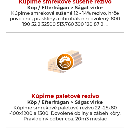
Kúpime smrekové sušené rezivo
Köp / Efterfrågan > Sågat virke
Kúpime smrekové sušené 12 - 14% rezivo, hrče
povolené, praskliny a chrobák nepovolený. 800
190 52 2 32500 513,760 390 120 87 2 …
Kúpime paletové rezivo
Köp / Efterfrågan > Sågat virke
Kúpime smrekové paletové rezivo 22 -25x80
-100x1200 a 1300. Dovolené obliny a zábeh kôry.
Pravidelný odber cca. 20m3 mesiac