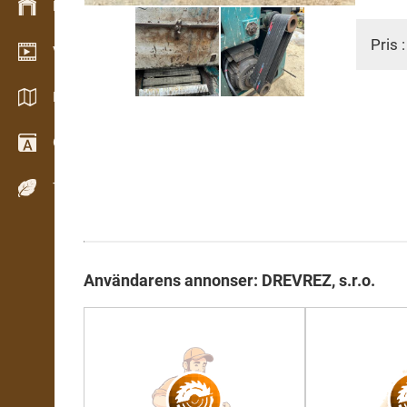
Lagerhantering
Pris 
Videoshowroom
Kataloger / Broschyrer
Ordbok
Träslag
Användarens annonser: DREVREZ, s.r.o.