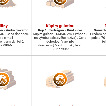
iliny
Kúpim guľatinu
an > Andra trävaror
Köp / Efterfrågan > Runt virke
Samarbe
/JD . Cena dohodou.
Kúpim guľatinu SM/JD 2m + (vhodnú
Predam pel
fo e-mail :
na výrobu paletového reziva) . Cena
paleta 70
ntrum.sk , tel.č.
dohodou. Viac info
te
5779066
drevrez.sr@centrum.sk , tel.č.
0905779066