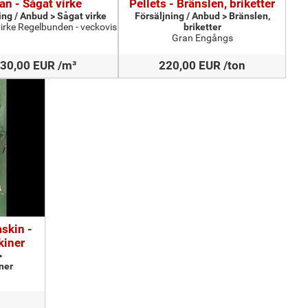
an - Sågat virke
Pellets - Bränslen, briketter
ing / Anbud > Sågat virke
Försäljning / Anbud > Bränslen,
rke Regelbunden - veckovis
briketter
Gran Engångs
30,00 EUR /m³
220,00 EUR /ton
skin -
kiner
>
ner
.