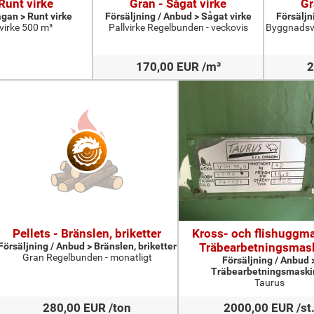
Runt virke
Gran - Sågat virke
Gr
ågan > Runt virke
Försäljning / Anbud > Sågat virke
Försäljn
irke 500 m³
Pallvirke Regelbunden - veckovis
Byggnadsvi
170,00 EUR /m³
2
Pellets - Bränslen, briketter
Kross- och flishuggma
Försäljning / Anbud > Bränslen, briketter
Träbearbetningsmas
Gran Regelbunden - monatligt
Försäljning / Anbud 
Träbearbetningsmaski
Taurus
280,00 EUR /ton
2000,00 EUR /st