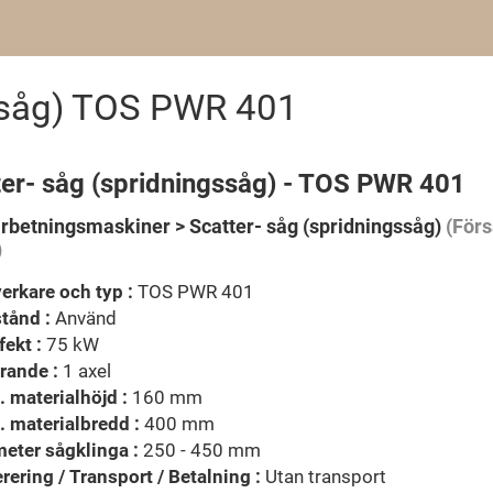
gssåg) TOS PWR 401
ter- såg (spridningssåg) - TOS PWR 401
rbetningsmaskiner > Scatter- såg (spridningssåg)
(Förs
)
verkare och typ :
TOS PWR 401
stånd :
Använd
fekt :
75 kW
rande :
1 axel
 materialhöjd :
160 mm
 materialbredd :
400 mm
eter sågklinga :
250 - 450 mm
rering / Transport / Betalning :
Utan transport