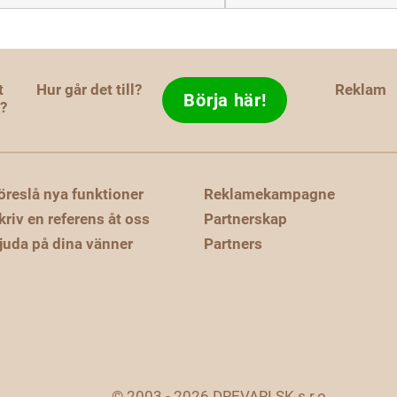
t
Hur går det till?
Reklam
Börja här!
d?
öreslå nya funktioner
Reklamekampagne
kriv en referens åt oss
Partnerskap
juda på dina vänner
Partners
© 2003 - 2026 DREVARI.SK s.r.o.