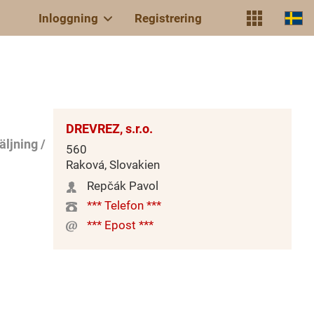
Inloggning
Registrering
DREVREZ, s.r.o.
äljning /
560
Raková, Slovakien
Repčák Pavol
*** Telefon ***
*** Epost ***