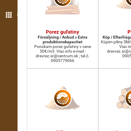
Fler verktyg
Porez guľatiny
P
Försäljning / Anbud > Extra
Köp / Efterfråg
produktionskapacitet
Kúpim piliny SM
Ponúkam porez guľatiny v cene
Viac in
50€/m3. Viac info e-mail :
drevrez.sr@ce
drevrez.sr@centrum.sk ; tel.č.
090
0905779066