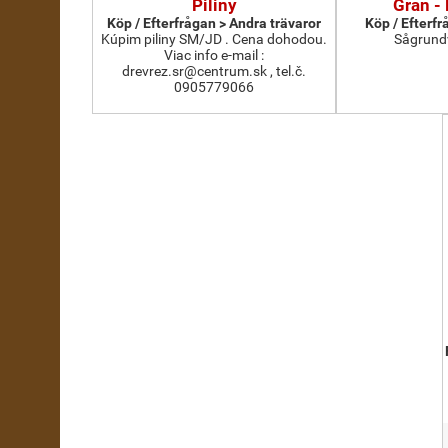
Piliny
Gran - 
Köp / Efterfrågan > Andra trävaror
Köp / Efterfr
Kúpim piliny SM/JD . Cena dohodou.
Sågrundv
Viac info e-mail :
drevrez.sr@centrum.sk , tel.č.
0905779066