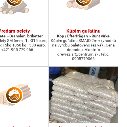
Predam pelety
Kúpim guľatinu
te > Bränslen, briketter
Köp / Efterfrågan > Runt virke
ety SM 6mm , 1t -315 euro,
Kúpim guľatinu SM/JD 2m + (vhodnú
 x 15kg 1050 kg - 330 euro.
na výrobu paletového reziva) . Cena
l: +421 905 779 066
dohodou. Viac info
drevrez.sr@centrum.sk , tel.č.
0905779066