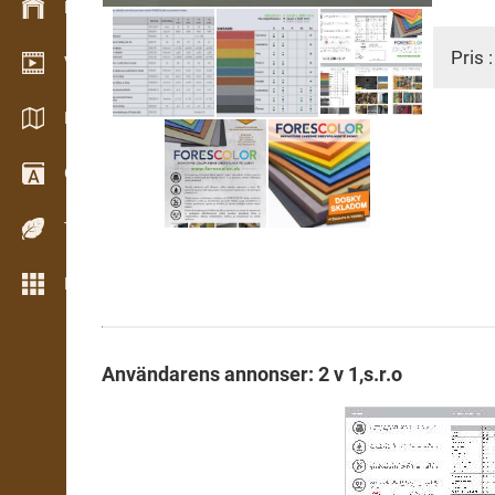
Lagerhantering
Pris 
Videoshowroom
Kataloger / Broschyrer
Ordbok
Träslag
Fler verktyg
Användarens annonser: 2 v 1,s.r.o