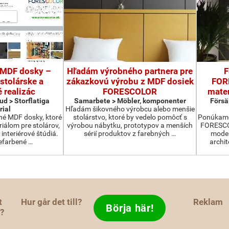
 MDF dosky –
Hľadám výrobného partnera pre
F
 stolárske a
zákazkovú výrobu z MDF dosiek
FOR
é realizác
FORESCOLOR
mater
ud > Storflatiga
Samarbete > Möbler, komponenter
Försä
rial
Hľadám šikovného výrobcu alebo menšie
é MDF dosky, ktoré
stolárstvo, ktoré by vedelo pomôcť s
Ponúkame
iálom pre stolárov,
výrobou nábytku, prototypov a menších
FORESCOL
interiérové štúdiá.
sérií produktov z farebných …
moder
efarbené …
archit
t
Hur går det till?
Reklam
Börja här!
d?