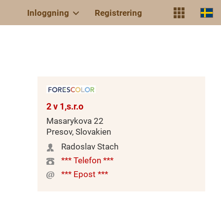
Inloggning
Registrering
2 v 1,s.r.o
Masarykova 22
Presov, Slovakien
Radoslav Stach
*** Telefon ***
*** Epost ***