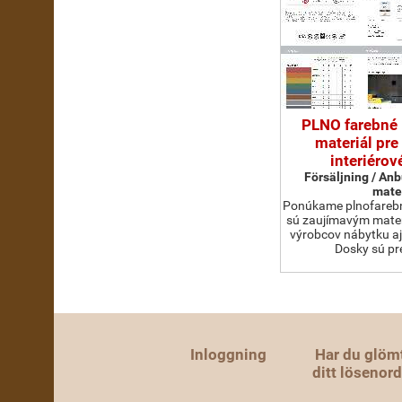
PLNO farebné
materiál pre
interiérov
Försäljning / Anb
mate
Ponúkame plnofarebn
sú zaujímavým mater
výrobcov nábytku aj 
Dosky sú pr
Inloggning
Har du glöm
ditt lösenor