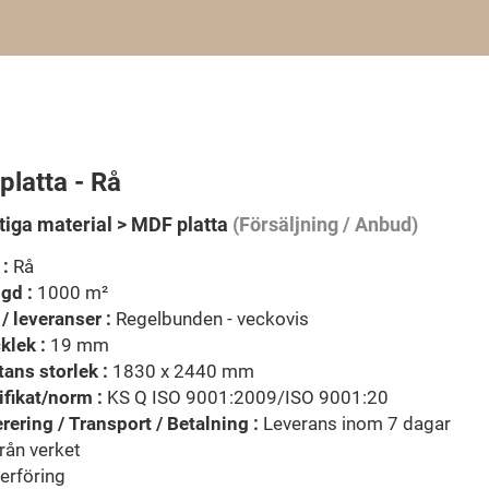
latta - Rå
atiga material > MDF platta
(Försäljning / Anbud)
 :
Rå
gd :
1000 m²
/ leveranser :
Regelbunden - veckovis
klek :
19 mm
tans storlek :
1830 x 2440 mm
ifikat/norm :
KS Q ISO 9001:2009/ISO 9001:20
rering / Transport / Betalning :
Leverans inom 7 dagar
rån verket
erföring