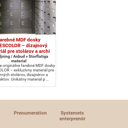
arebné MDF dosky
ESCOLOR – dizajnový
iál pre stolárov a archi
ljning / Anbud > Storflatiga
material
 originálne farebné MDF dosky
OR – exkluzívny materiál pre
ných stolárov, dizajnérov a
ektov. Unikátny materiál p …
Prenumeration
Systemets
enterprenör