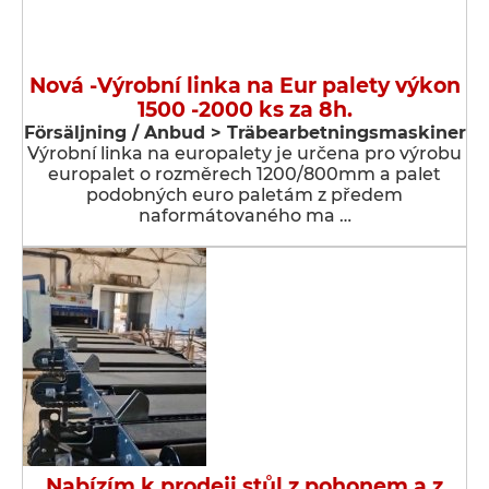
Nová -Výrobní linka na Eur palety výkon
1500 -2000 ks za 8h.
Försäljning / Anbud > Träbearbetningsmaskiner
Výrobní linka na europalety je určena pro výrobu
europalet o rozměrech 1200/800mm a palet
podobných euro paletám z předem
naformátovaného ma …
Nabízím k prodeji stůl z pohonem a z