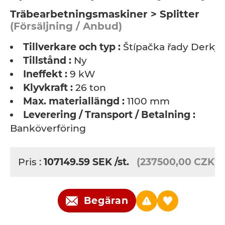
Träbearbetningsmaskiner > Splitter
(Försäljning / Anbud)
Tillverkare och typ :
Štípačka řady Derky
Tillstånd :
Ny
Ineffekt :
9 kW
Klyvkraft :
26 ton
Max. materiallängd :
1100 mm
Leverering / Transport / Betalning :
Banköverföring
Pris :
107149.59
SEK
/st.
(237500,00 CZK)
Begäran