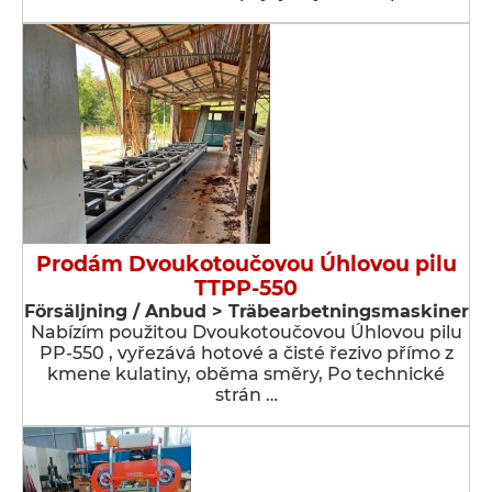
Prodám Dvoukotoučovou Úhlovou pilu
TTPP-550
Försäljning / Anbud > Träbearbetningsmaskiner
Nabízím použitou Dvoukotoučovou Úhlovou pilu
PP-550 , vyřezává hotové a čisté řezivo přímo z
kmene kulatiny, oběma směry, Po technické
strán …