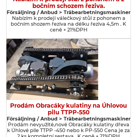
bočním schozem řeziva.
Försäljning / Anbud > Träbearbetningsmaskiner
Nabízím k prodeji válečkový stůl z pohonem a
bočním shozem řeziva na délku řeziva 4,5m . K
ceně + 21%DPH
Prodám Obracáky kulatiny na Úhlovou
pilu TTPP-550
Försäljning / Anbud > Träbearbetningsmaskiner
Prodám nevyužité,nové Obracáky kulatiny dřeva
k Úhlové pile TTPP -450 nebo k PP-550 Cena je za
2 ks kompletní sestava . K ceně + 21%DPH