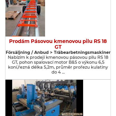
Prodám Pásovou kmenovou pilu RS 18
GT
Försäljning / Anbud > Träbearbetningsmaskiner
Nabízím k prodeji kmenovou pásovou pilu RS 18
GT, pohon spalovací motor B&S o výkonu 6,5
koní,řezná délka 5,2m, průměr prořezu kulatiny
do 4 …