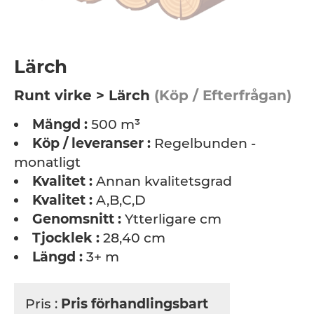
Lärch
Runt virke > Lärch
(Köp / Efterfrågan)
Mängd :
500 m³
Köp / leveranser :
Regelbunden -
monatligt
Kvalitet :
Annan kvalitetsgrad
Kvalitet :
A,B,C,D
Genomsnitt :
Ytterligare cm
Tjocklek :
28,40 cm
Längd :
3+ m
Pris :
Pris förhandlingsbart