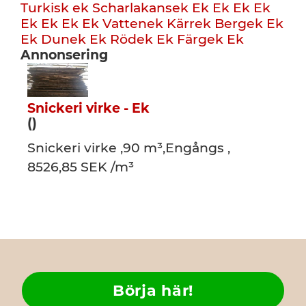
Turkisk ek
Scharlakansek
Ek
Ek
Ek
Ek
Ek
Ek
Ek
Ek
Vattenek
Kärrek
Bergek
Ek
Ek
Dunek
Ek
Rödek
Ek
Färgek
Ek
Annonsering
Snickeri virke - Ek
()
Snickeri virke ,90 m³,Engångs ,
8526,85 SEK /m³
Börja här!