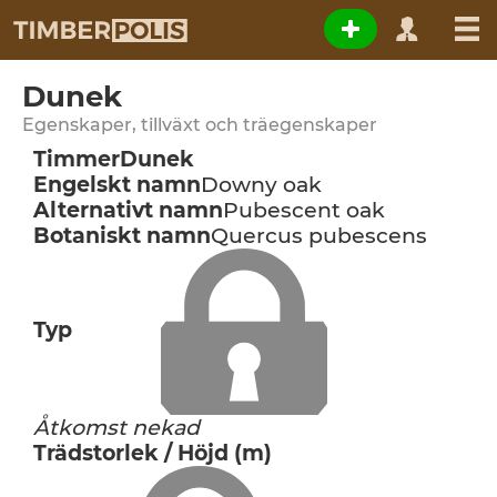
Dunek
Egenskaper, tillväxt och träegenskaper
Timmer
Dunek
Engelskt namn
Downy oak
Alternativt namn
Pubescent oak
Botaniskt namn
Quercus pubescens
Typ
Åtkomst nekad
Trädstorlek / Höjd (m)