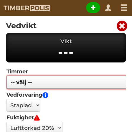
Vedvikt
Vikt
---
Timmer
Vedförvaring
Fuktighet