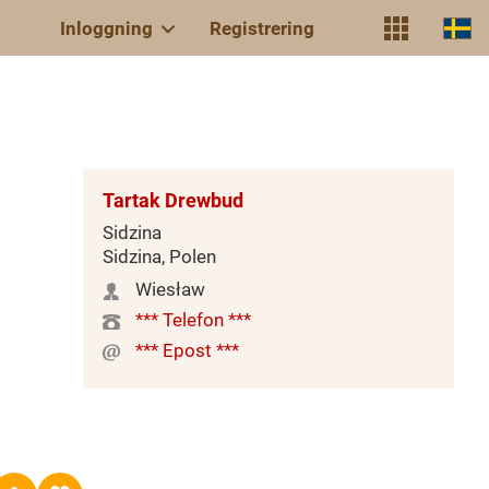
Inloggning
Registrering
Tartak Drewbud
Sidzina
Sidzina, Polen
Wiesław
*** Telefon ***
*** Epost ***