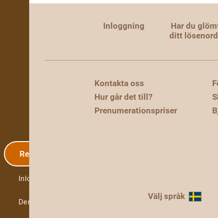
Inloggning
Har du glöm
ditt lösenor
Kontakta oss
F
Hur går det till?
S
Prenumerationspriser
B
Registrering
Inloggning
Välj språk
Demo