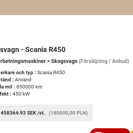
svagn - Scania R450
rbetningsmaskiner > Skogsvagn
(Försäljning / Anbud)
verkare och typ :
Scania R450
stånd :
Använd
a mil :
850000 km
fekt :
450 kW
:
458364.93
SEK
/st.
(180000,00 PLN)