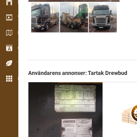
Lagerhantering
Videoshowroom
Kataloger / Broschyrer
Ordbok
Träslag
Användarens annonser: Tartak Drewbud
Fler verktyg