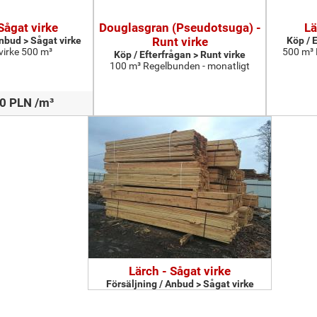
Sågat virke
Douglasgran (Pseudotsuga) -
Lä
Anbud > Sågat virke
Runt virke
Köp / 
 virke 500 m³
500 m³ 
Köp / Efterfrågan > Runt virke
100 m³ Regelbunden - monatligt
0 PLN /m³
Lärch - Sågat virke
Försäljning / Anbud > Sågat virke