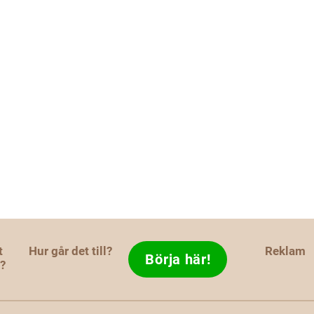
t
Hur går det till?
Reklam
Börja här!
d?