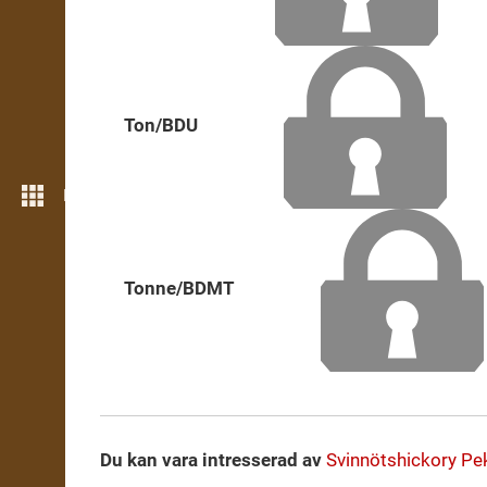
Ton/BDU
Fler verktyg
Tonne/BDMT
Du kan vara intresserad av
Svinnötshickory
Pe