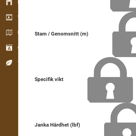
Lagerhantering
Videoshowroom
Kataloger / Broschyrer
Stam / Genomsnitt (m)
Ordbok
Träslag
Specifik vikt
Janka Hårdhet (lbf)