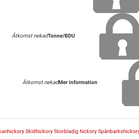
Åtkomst nekad
Tonne/BDU
Åtkomst nekad
Mer information
kanhickory
Skidhickory
Storbladig hickory
Spånbarkshickor