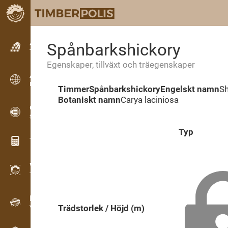
Annonsering
Spånbarkshickory
Textbaserade annonser
Egenskaper, tillväxt och träegenskaper
Annonsering
Internationella annonser
Timmer
Spånbarkshickory
Engelskt namn
Sh
Botaniskt namn
Carya laciniosa
OPTI-TIMB
Sågmönster
Typ
Träkalkylatorer
WoodProfi
Trävolym med AI
Registrering
Trädstorlek / Höjd (m)
Virkeinventering i fält