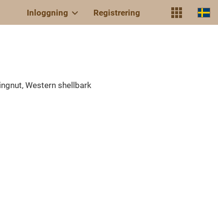
Inloggning
Registrering
ingnut, Western shellbark