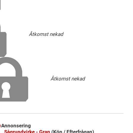
Åtkomst nekad
Åtkomst nekad
y
Annonsering
Sågrundvirke - Gran
(Köp / Efterfrågan)