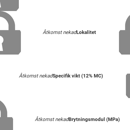
Åtkomst nekad
Lokalitet
Åtkomst nekad
Specifik vikt (12% MC)
Åtkomst nekad
Brytningsmodul (MPa)