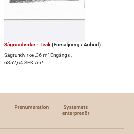
Sågrundvirke - Teak
(Försäljning / Anbud)
Sågrundvirke ,36 m³,Engångs ,
6352,64 SEK /m³
Prenumeration
Systemets
enterprenör