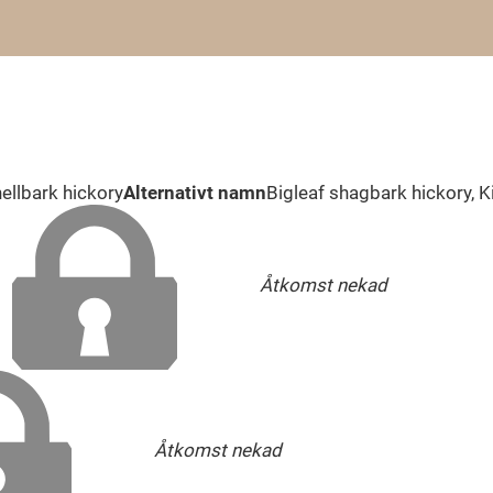
ellbark hickory
Alternativt namn
Bigleaf shagbark hickory, K
Åtkomst nekad
Åtkomst nekad